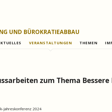
UNG UND BÜROKRATIEABBAU
AKTUELLES
VERANSTALTUNGEN
THEMEN
IM
Gesetzesfolgena
Rechtsetzungsleh
Evaluationen und 
lussarbeiten zum Thema Bessere
Bürokratieabbau
Digitalisierung
Gutes Verwaltung
k-Jahreskonferenz 2024