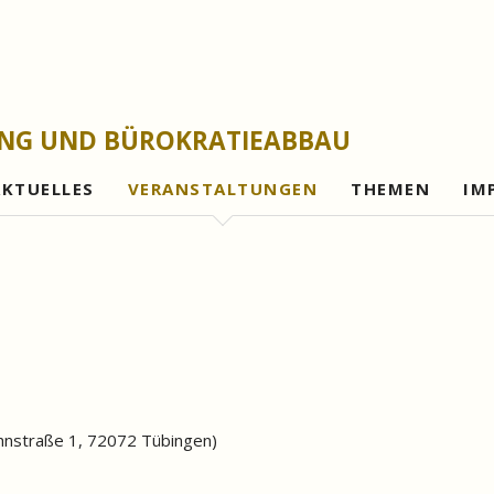
UNG UND BÜROKRATIEABBAU
AKTUELLES
VERANSTALTUNGEN
THEMEN
IM
Gesetzesfolgena
Rechtsetzungsleh
Evaluationen und 
Bürokratieabbau
Digitalisierung
hnstraße 1, 72072 Tübingen
)
Gutes Verwaltung