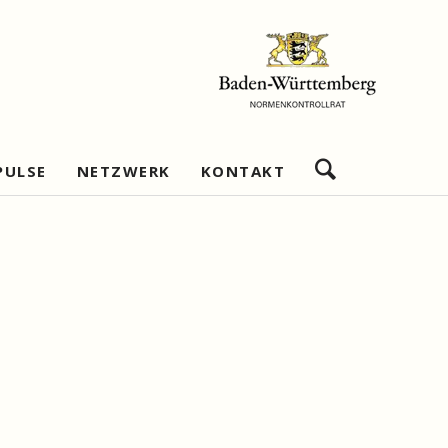
Navigation
PULSE
NETZWERK
KONTAKT
überspringen
bschätzung
Netzwerkziele
Impressum
re
Geschäftsstelle
Datenschutz
Wirtschaftlichkeitsanalysen
Netzwerkmitglieder
Netzwerkpartner
Nützliche Links
shandeln
Beratungsexpertise